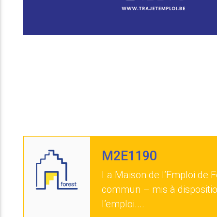
M2E1190
La Maison de l’Emploi de Fo
commun – mis à dispositio
l’emploi....