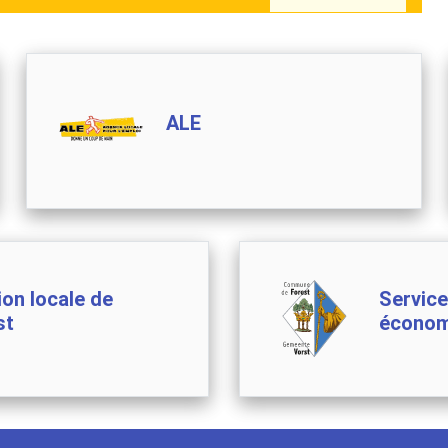
ALE
ion locale de
Service
st
économ