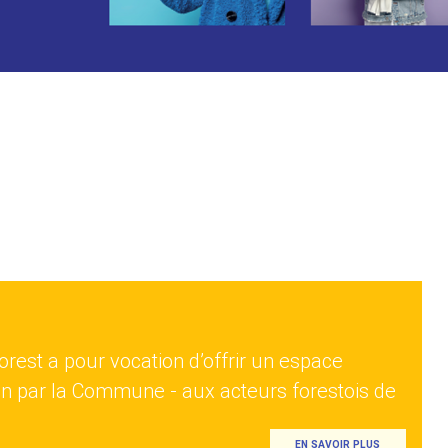
rest a pour vocation d’offrir un espace
n par la Commune - aux acteurs forestois de
EN SAVOIR PLUS